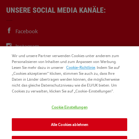
UNSERE SOCIAL MEDIA KANÄLE:
Facebook
Instagram
Wir und unsere Partner verwenden Cookies unter anderem zum
YouTube
Personalisieren von Inhalten und zum Anpassen von Werbung.
Lesen Sie mehr dazu in unserer
Cookie-Richtlinie
. Indem Sie auf
„Cookies akzeptieren“ klicken, stimmen Sie auch zu, dass Ihre
Daten in Länder übertragen werden können, die möglicherweise
nicht das gleiche Datenschutzniveau wie die EU/UK bieten. Um
Cookies zu verwalten, klicken Sie auf „Cookie-Einstellungen“.
COPYRIGHT IGLO 2025
SITEMAP
Cookie Einstellungen
COOKIE-RICHTLINIE
KONTAKT
IMPRESSUM
Alle Cookies ablehnen
NOMAD FOODS
NUTZUNGSBEDINGUNGEN