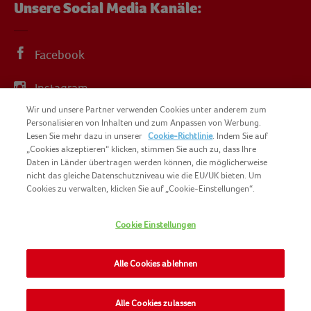
Unsere Social Media Kanäle:
Facebook
Instagram
Wir und unsere Partner verwenden Cookies unter anderem zum
YouTube
Personalisieren von Inhalten und zum Anpassen von Werbung.
Lesen Sie mehr dazu in unserer
Cookie-Richtlinie
. Indem Sie auf
„Cookies akzeptieren“ klicken, stimmen Sie auch zu, dass Ihre
Daten in Länder übertragen werden können, die möglicherweise
nicht das gleiche Datenschutzniveau wie die EU/UK bieten. Um
Cookies zu verwalten, klicken Sie auf „Cookie-Einstellungen“.
COPYRIGHT IGLO 2025
SITEMAP
Cookie Einstellungen
COOKIE-RICHTLINIE
KONTAKT
IMPRESSUM
Alle Cookies ablehnen
NOMAD FOODS
NUTZUNGSBEDINGUNGEN
PRIVACY POLICY
Alle Cookies zulassen