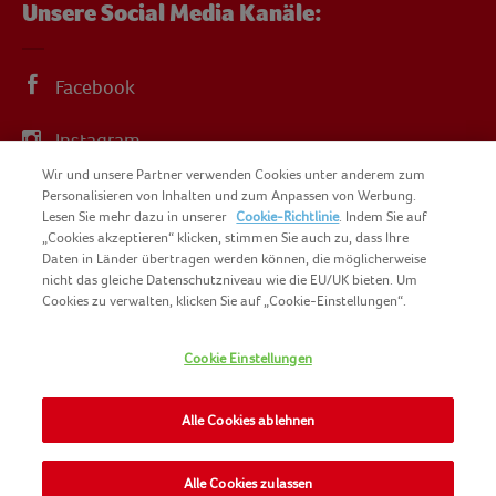
Unsere Social Media Kanäle:
Facebook
Instagram
Wir und unsere Partner verwenden Cookies unter anderem zum
YouTube
Personalisieren von Inhalten und zum Anpassen von Werbung.
Lesen Sie mehr dazu in unserer
Cookie-Richtlinie
. Indem Sie auf
„Cookies akzeptieren“ klicken, stimmen Sie auch zu, dass Ihre
Daten in Länder übertragen werden können, die möglicherweise
nicht das gleiche Datenschutzniveau wie die EU/UK bieten. Um
Cookies zu verwalten, klicken Sie auf „Cookie-Einstellungen“.
COPYRIGHT IGLO 2025
SITEMAP
Cookie Einstellungen
COOKIE-RICHTLINIE
KONTAKT
IMPRESSUM
Alle Cookies ablehnen
NOMAD FOODS
NUTZUNGSBEDINGUNGEN
PRIVACY POLICY
Alle Cookies zulassen