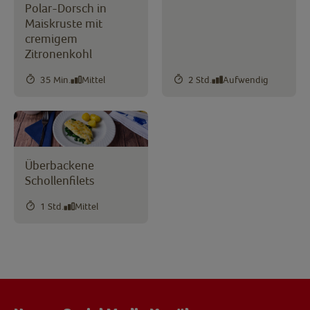
Polar-Dorsch in
Maiskruste mit
cremigem
Zitronenkohl
35 Min.
Mittel
2 Std.
Aufwendig
Überbackene
Schollenfilets
1 Std.
Mittel