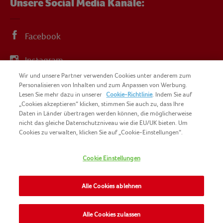
Unsere Social Media Kanäle:
Facebook
Instagram
Wir und unsere Partner verwenden Cookies unter anderem zum
YouTube
Personalisieren von Inhalten und zum Anpassen von Werbung.
Lesen Sie mehr dazu in unserer
Cookie-Richtlinie
. Indem Sie auf
„Cookies akzeptieren“ klicken, stimmen Sie auch zu, dass Ihre
Daten in Länder übertragen werden können, die möglicherweise
nicht das gleiche Datenschutzniveau wie die EU/UK bieten. Um
Cookies zu verwalten, klicken Sie auf „Cookie-Einstellungen“.
COPYRIGHT IGLO 2025
SITEMAP
Cookie Einstellungen
COOKIE-RICHTLINIE
KONTAKT
IMPRESSUM
Alle Cookies ablehnen
NOMAD FOODS
NUTZUNGSBEDINGUNGEN
PRIVACY POLICY
Alle Cookies zulassen