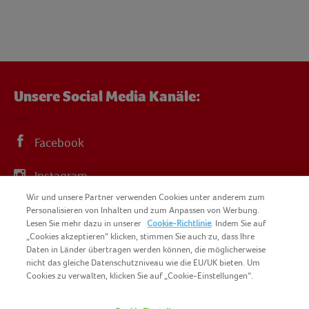
Unsere Social Media Kanäle:
Facebook
Instagram
Wir und unsere Partner verwenden Cookies unter anderem zum
YouTube
Personalisieren von Inhalten und zum Anpassen von Werbung.
Lesen Sie mehr dazu in unserer
Cookie-Richtlinie
. Indem Sie auf
„Cookies akzeptieren“ klicken, stimmen Sie auch zu, dass Ihre
Daten in Länder übertragen werden können, die möglicherweise
nicht das gleiche Datenschutzniveau wie die EU/UK bieten. Um
Cookies zu verwalten, klicken Sie auf „Cookie-Einstellungen“.
COPYRIGHT IGLO 2025