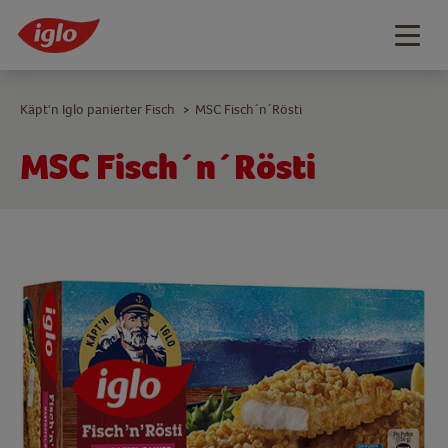
Togg
navig
Käpt'n Iglo panierter Fisch
MSC Fisch´n´Rösti
>
MSC Fisch´n´Rösti