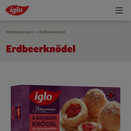
Togg
navig
Mehlspeistraum
Erdbeerknödel
>
Erdbeerknödel