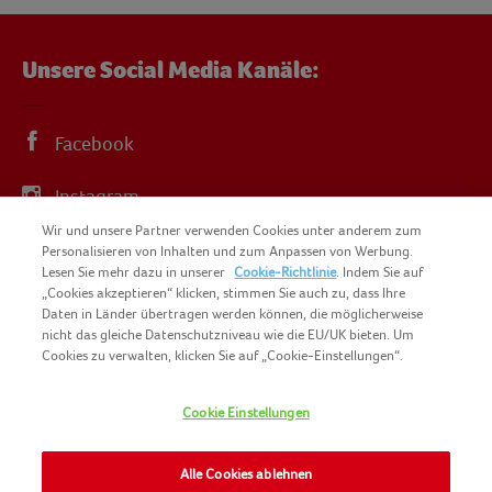
Unsere Social Media Kanäle:
Facebook
Instagram
Wir und unsere Partner verwenden Cookies unter anderem zum
YouTube
Personalisieren von Inhalten und zum Anpassen von Werbung.
Lesen Sie mehr dazu in unserer
Cookie-Richtlinie
. Indem Sie auf
„Cookies akzeptieren“ klicken, stimmen Sie auch zu, dass Ihre
Daten in Länder übertragen werden können, die möglicherweise
nicht das gleiche Datenschutzniveau wie die EU/UK bieten. Um
Cookies zu verwalten, klicken Sie auf „Cookie-Einstellungen“.
COPYRIGHT IGLO 2025
SITEMAP
Cookie Einstellungen
COOKIE-RICHTLINIE
KONTAKT
IMPRESSUM
Alle Cookies ablehnen