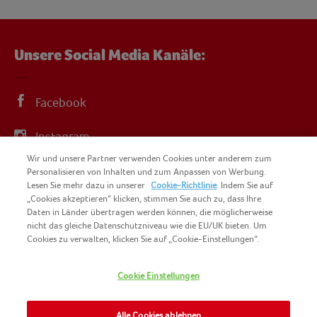
Unsere Social Media Kanäle:
Facebook
Instagram
Wir und unsere Partner verwenden Cookies unter anderem zum
YouTube
Personalisieren von Inhalten und zum Anpassen von Werbung.
Lesen Sie mehr dazu in unserer
Cookie-Richtlinie
. Indem Sie auf
„Cookies akzeptieren“ klicken, stimmen Sie auch zu, dass Ihre
Daten in Länder übertragen werden können, die möglicherweise
nicht das gleiche Datenschutzniveau wie die EU/UK bieten. Um
Cookies zu verwalten, klicken Sie auf „Cookie-Einstellungen“.
COPYRIGHT IGLO 2025
SITEMAP
Cookie Einstellungen
COOKIE-RICHTLINIE
KONTAKT
IMPRESSUM
Alle Cookies ablehnen