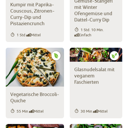
Gemüse-Stangerl
Kumpir mit Paprika-
mit Winter
Couscous, Zitronen-
Ofengemüse und
Curry-Dip und
Dattel-Curry Dip
Pistaziencrunch
1 Std. 10 Min.
1 Std.
Mittel
Einfach
Glasnudelsalat mit
veganem
Faschierten
Vegetarische Broccoli-
Quiche
55 Min.
Mittel
30 Min.
Mittel