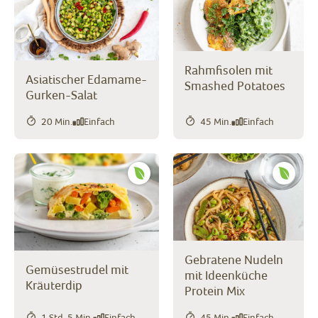
Rahmfisolen mit
Asiatischer Edamame-
Smashed Potatoes
Gurken-Salat
20 Min.
Einfach
45 Min.
Einfach
Gebratene Nudeln
Gemüsestrudel mit
mit Ideenküche
Kräuterdip
Protein Mix
1 Std. 5 Min.
Einfach
45 Min.
Einfach