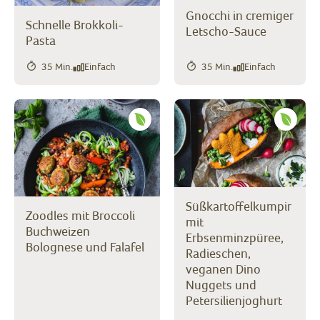
Gnocchi in cremiger
Schnelle Brokkoli-
Letscho-Sauce
Pasta
35 Min.
Einfach
35 Min.
Einfach
Süßkartoffelkumpir
Zoodles mit Broccoli
mit
Buchweizen
Erbsenminzpüree,
Bolognese und Falafel
Radieschen,
veganen Dino
Nuggets und
Petersilienjoghurt