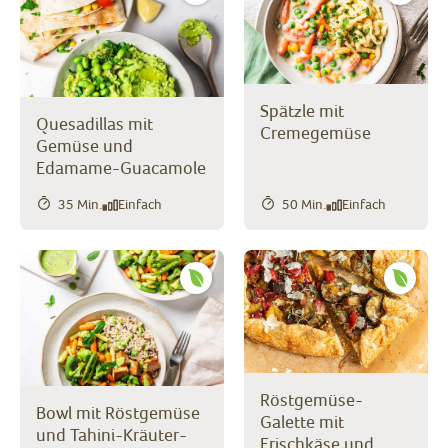
Spätzle mit
Quesadillas mit
Cremegemüse
Gemüse und
Edamame-Guacamole
35 Min.
Einfach
50 Min.
Einfach
Röstgemüse-
Bowl mit Röstgemüse
Galette mit
und Tahini-Kräuter-
Frischkäse und