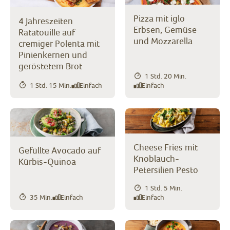
Pizza mit iglo
4 Jahreszeiten
Erbsen, Gemüse
Ratatouille auf
und Mozzarella
cremiger Polenta mit
Pinienkernen und
geröstetem Brot
1 Std. 20 Min.
1 Std. 15 Min.
Einfach
Einfach
Cheese Fries mit
Gefüllte Avocado auf
Knoblauch-
Kürbis-Quinoa
Petersilien Pesto
1 Std. 5 Min.
35 Min.
Einfach
Einfach