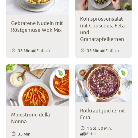
Kohlsprossensalat
Gebratene Nudeln mit
mit Couscous, Feta
Röstgemüse Wok Mix
und
Granatapfelkernen
35 Min.
Einfach
35 Min.
Einfach
Rotkrautquiche mit
Minestrone della
Feta
Nonna
1 Std. 50 Min.
Mittel
35 Min.