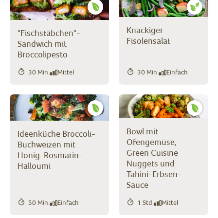
Knackiger
"Fischstäbchen"-
Fisolensalat
Sandwich mit
Broccolipesto
30 Min.
Mittel
30 Min.
Einfach
Bowl mit
Ideenküche Broccoli-
Ofengemüse,
Buchweizen mit
Green Cuisine
Honig-Rosmarin-
Nuggets und
Halloumi
Tahini-Erbsen-
Sauce
50 Min.
Einfach
1 Std.
Mittel