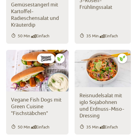
3-Rosen-
Gemüsestangerl mit
Frühlingssalat
Kartoffel-
Radieschensalat und
Kräuterdip
50 Min.
Einfach
35 Min.
Einfach
Reisnudelsalat mit
Vegane Fish Dogs mit
iglo Sojabohnen
Green Cuisine
und Erdnuss-Miso-
"Fischstäbchen"
Dressing
50 Min.
Einfach
35 Min.
Einfach