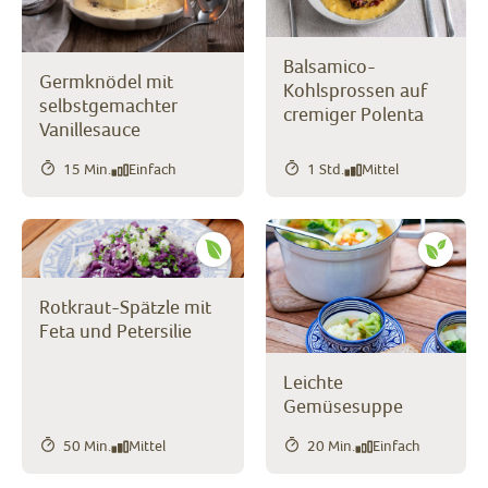
Balsamico-
Germknödel mit
Kohlsprossen auf
selbstgemachter
cremiger Polenta
Vanillesauce
15 Min.
Einfach
1 Std.
Mittel
Rotkraut-Spätzle mit
Feta und Petersilie
Leichte
Gemüsesuppe
50 Min.
Mittel
20 Min.
Einfach