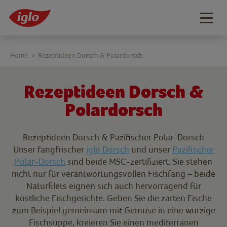
Togg
navig
Home
Rezeptideen Dorsch & Polardorsch
>
Rezeptideen Dorsch &
Polardorsch
Rezeptideen Dorsch & Pazifischer Polar-Dorsch
Unser fangfrischer
iglo Dorsch
und unser
Pazifischer
Polar-Dorsch
sind beide MSC-zertifiziert. Sie stehen
nicht nur für verantwortungsvollen Fischfang – beide
Naturfilets eignen sich auch hervorragend für
köstliche Fischgerichte. Geben Sie die zarten Fische
zum Beispiel gemeinsam mit Gemüse in eine würzige
Fischsuppe, kreieren Sie einen mediterranen